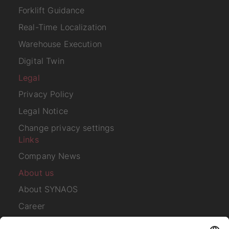
Forklift Guidance
Real-Time Localization
Warehouse Execution
Digital Twin
Legal
Privacy Policy
Legal Notice
Change privacy settings
Links
Company News
About us
About SYNAOS
Career
Contact