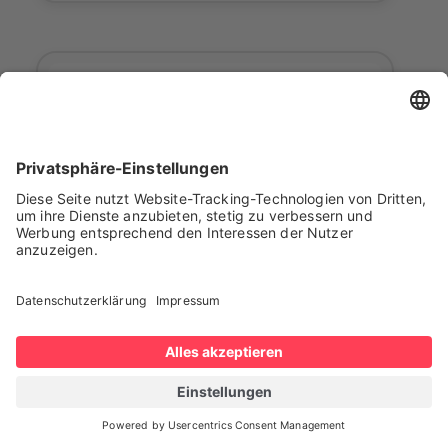
Outlook
DAIFUKU
CF1500
Der CF1500 ist ein
Gegengewichtsstapler-AGV, das auf