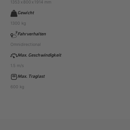
1353
x
800
x
1914
mm
Gewicht
1300
kg
Fahrverhalten
Omnidirectional
Max. Geschwindigkeit
1.5
m/s
Max. Traglast
600
kg