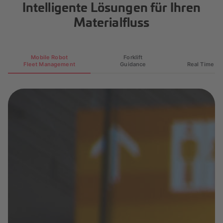
Intelligente Lösungen für Ihren
Materialfluss
Mobile Robot
Forklift
Fleet Management
Guidance
Real Time Lo