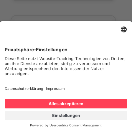
Outlook
DAIFUKU
CF1500
Der CF1500 ist ein
Gegengewichtsstapler-AGV, das auf