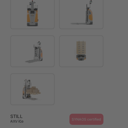
STILL
SYNAOS certified
AXV iGo