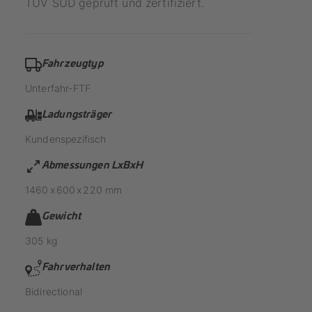
TÜV SÜD geprüft und zertifiziert.
Fahrzeugtyp
Unterfahr-FTF
Ladungsträger
Kundenspezifisch
Abmessungen LxBxH
1460
x
600
x
220
mm
Gewicht
305
kg
Fahrverhalten
Bidirectional