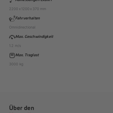
2200
x
1200
x
370
mm
Fahrverhalten
Omnidirectional
Max. Geschwindigkeit
1.2
m/s
Max. Traglast
3000
kg
Über den