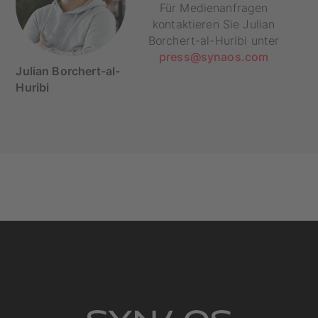
Für Medienanfragen
kontaktieren Sie Julian
Borchert-al-Huribi unter
press@synaos.com
Julian Borchert-al-
Huribi