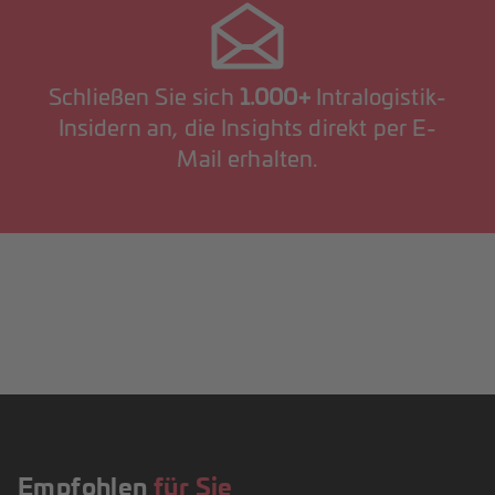
Schließen Sie sich
1.000+
Intralogistik-
Insidern an, die Insights direkt per E-
Mail erhalten.
Empfohlen
für Sie