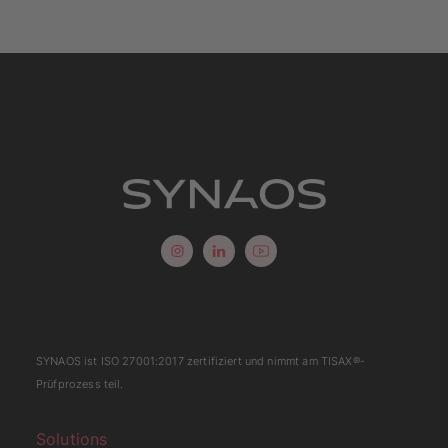
SYNAOS ist
ISO 27001:2017
zertifiziert und nimmt am
TISAX
®-
Prüfprozess teil.
Solutions